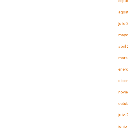
sept
agos
julio
mayo
abril
marz
ener
dicie
novi
octu
julio
junio