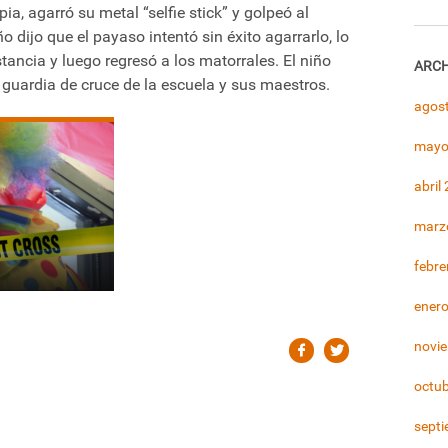
ia, agarró su metal “selfie stick” y golpeó al
o dijo que el payaso intentó sin éxito agarrarlo, lo
stancia y luego regresó a los matorrales. El niño
ARCH
 guardia de cruce de la escuela y sus maestros.
agos
mayo
abril
marz
febre
ener
novi
octu
sept