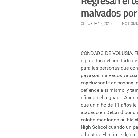
Regresan el t
malvados por 
OCTUBRE 17, 2017
NO COM
CONDADO DE VOLUSIA, Fla.
diputados del condado de 
para las personas que con
payasos malvados ya cual
espeluznante de payaso: no
defiende a sí mismo, y tam
oficina del alguacil. Anun
que un niño de 11 años le 
atacado en DeLand por un 
estaba montando su bicic
High School cuando un pay
arbustos. El niño le dijo 