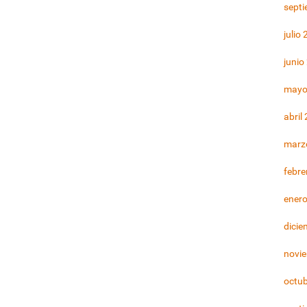
sept
julio
junio
mayo
abril
marz
febre
ener
dicie
novi
octu