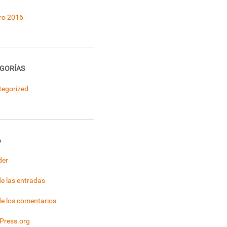
ro 2016
GORÍAS
tegorized
A
der
e las entradas
e los comentarios
Press.org