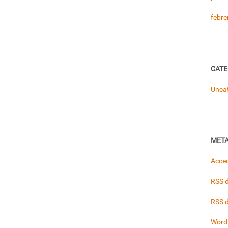
febre
CATE
Unca
MET
Acce
RSS
d
RSS
d
Word