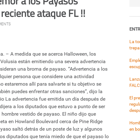
emor a los Payasos
reciente ataque FL !!
MENTS
ENTR
La to
trepa
 – A medida que se acerca Halloween, los
Emple
Volusia están emitiendo una severa advertencia
escup
sideran una broma de payaso. “Advertencia a los
quier persona que considere una actividad
Lanza
 estaremos allí para salvarte si tu objetivo se
FALC
bién puedes enfrentar otras sanciones”, dijo la
El pr
cio La advertencia fue emitida un día después de
regul
dijera a los diputados que estuvo a punto de ser
despu
hombre vestido de payaso. El niño dijo que
leta en Howland Boulevard cerca de Pine Ridge
Hombr
aso saltó detrás de un poste de luz y algunos
en bo
a los diputados que tenía miedo de que el payaso lo