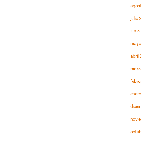
agos
julio
junio
mayo
abril
marz
febre
ener
dicie
novi
octu