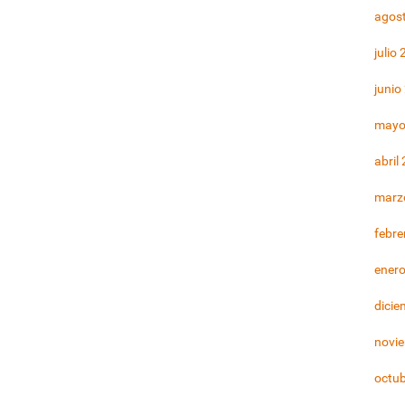
agos
julio
junio
mayo
abril
marz
febre
ener
dicie
novi
octu