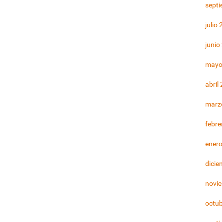
sept
julio
junio
mayo
abril
marz
febre
ener
dicie
novi
octu