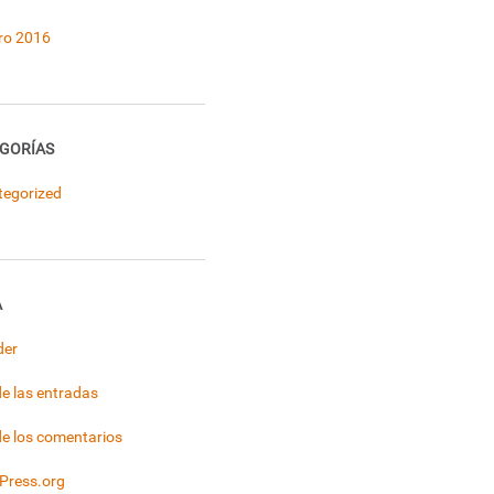
ro 2016
GORÍAS
tegorized
A
der
e las entradas
e los comentarios
Press.org