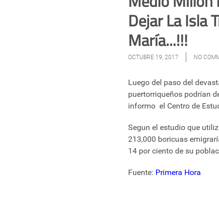
Medio Millón 
Dejar La Isla
María...!!!
OCTUBRE 19, 2017
NO COM
Luego del paso del devast
puertorriqueños podrían de
informo el Centro de Estu
Segun el estudio que util
213,000 boricuas emigraría
14 por ciento de su poblac
Fuente:
Primera Hora