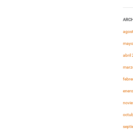
ARCH
agos
mayo
abril
marz
febre
ener
novi
octu
sept