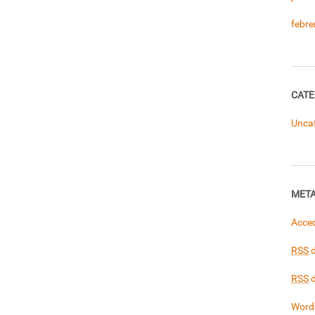
febre
CATE
Unca
MET
Acce
RSS
d
RSS
d
Word