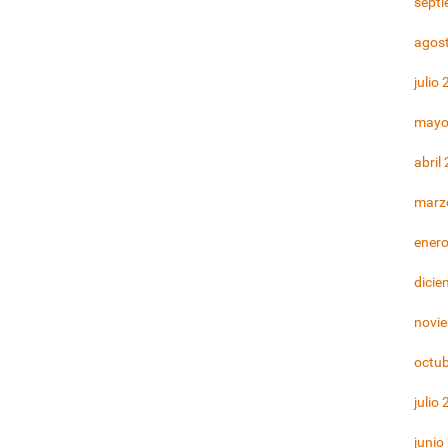
sept
agos
julio
mayo
abril
marz
ener
dicie
novi
octu
julio
junio