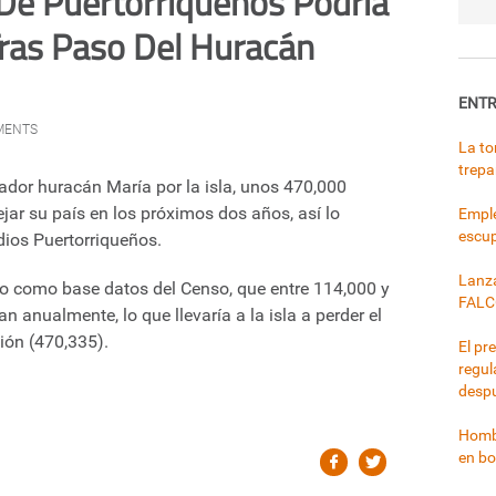
De Puertorriqueños Podría
 Tras Paso Del Huracán
ENTR
MENTS
La to
trepa
ador huracán María por la isla, unos 470,000
jar su país en los próximos dos años, así lo
Emple
escup
dios Puertorriqueños.
Lanza
izo como base datos del Censo, que entre 114,000 y
FALC
n anualmente, lo que llevaría a la isla a perder el
ión (470,335).
El pr
regul
despu
Hombr
en bo