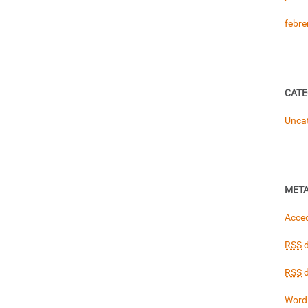
febre
CATE
Unca
MET
Acce
RSS
d
RSS
d
Word