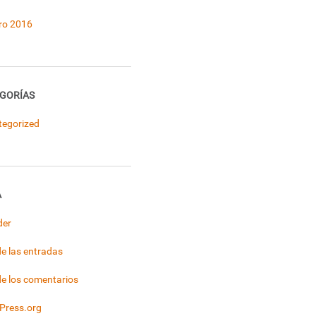
ro 2016
GORÍAS
tegorized
A
der
e las entradas
e los comentarios
Press.org