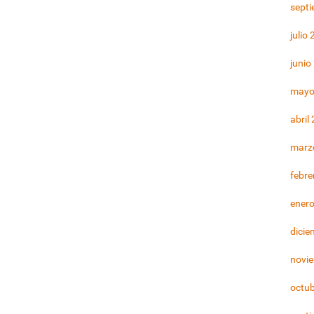
sept
julio
junio
mayo
abril
marz
febre
ener
dicie
novi
octu