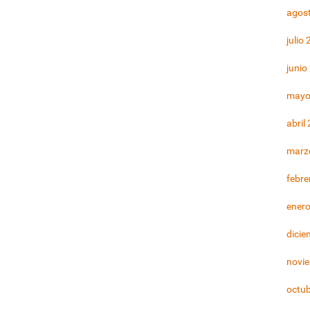
agos
julio
junio
mayo
abril
marz
febre
ener
dicie
novi
octu