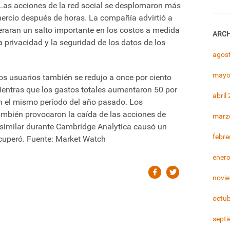
Las acciones de la red social se desplomaron más
mercio después de horas. La compañía advirtió a
eraran un salto importante en los costos a medida
ARCH
a privacidad y la seguridad de los datos de los
agos
mayo
os usuarios también se redujo a once por ciento
mientras que los gastos totales aumentaron 50 por
abril
n el mismo período del año pasado. Los
mbién provocaron la caída de las acciones de
marz
 similar durante Cambridge Analytica causó un
febre
ecuperó. Fuente: Market Watch
ener
novi
octu
sept