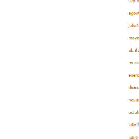
sept
agos
julio
mayo
abril
marz
ener
dicie
novi
octu
julio
junio