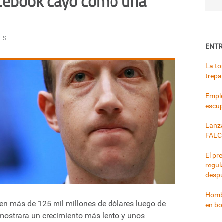
acebook cayó como una
TS
ENTR
La to
trepa
Emple
escup
Lanza
FALC
El pr
regul
despu
Hombr
 en más de 125 mil millones de dólares luego de
en bo
 mostrara un crecimiento más lento y unos