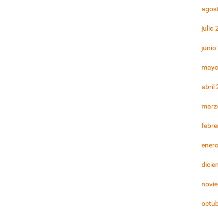
agos
julio
junio
mayo
abril
marz
febre
ener
dicie
novi
octu