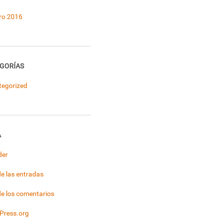
ro 2016
GORÍAS
tegorized
A
der
e las entradas
e los comentarios
Press.org