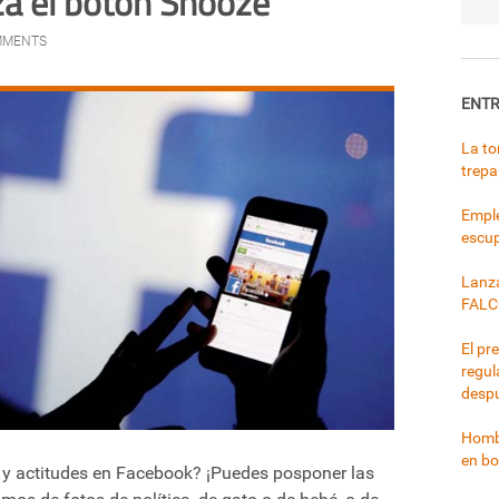
a el botón Snooze
MMENTS
ENTR
La to
trepa
Emple
escup
Lanza
FALC
El pr
regul
despu
Hombr
en bo
s y actitudes en Facebook? ¡Puedes posponer las