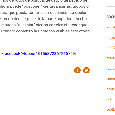
os de fotos de política, de gato o de bebé, o de
Ahora puede “posponer” ciertas páginas, grupos o
 para que pueda tomarse un descanso. La opción
ARCH
el menú desplegable de la parte superior derecha
e pueda “silenciar” ciertos carteles sin tener que
agos
. Primero comenzó las pruebas visibles este otoño.
mayo
abril
om/facebook/videos/10156872367266729/
marz
febre
ener
novi
octu
sept