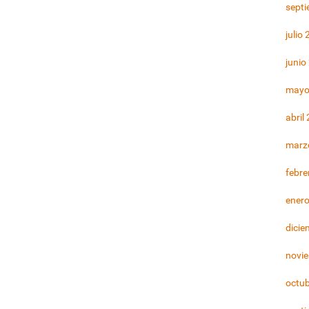
sept
julio
junio
mayo
abril
marz
febre
ener
dicie
novi
octu