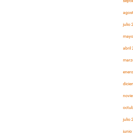
sept
agos
julio
mayo
abril
marz
ener
dicie
novi
octu
julio
junio