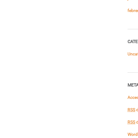
febre
CATE
Unca
MET
Acce
RSS
d
RSS
d
Word