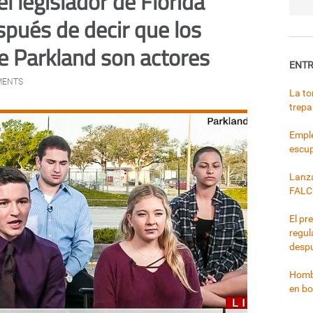
l legislador de Florida
pués de decir que los
e Parkland son actores
ENTR
MENTS
La to
trepa
Emple
escup
Lanza
FALC
El pr
regul
despu
Hombr
en bo