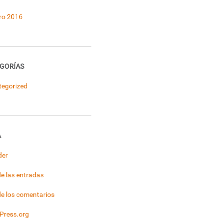
ro 2016
GORÍAS
tegorized
A
der
e las entradas
e los comentarios
Press.org