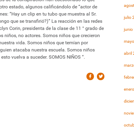
agos
tro estado, algunos calificándolo de “actor de
Times: “Hay un clip en tu tubo que muestra al Sr.
julio
ngo que se transfirió?)” La reacción en las redes
clyn Corin, presidenta de la clase de 11 ° grado de
junio
os niños, no actores. Somos niños que crecieron
mayo
nuestra vida. Somos niños que temían por
lguien atacaba nuestra escuela. Somos niños
abril
e esto vuelva a suceder. SOMOS NIÑOS “.
marz
febre
ener
dicie
novi
octu