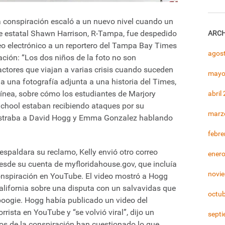
la conspiración escaló a un nuevo nivel cuando un
e estatal Shawn Harrison, R-Tampa, fue despedido
ARCH
eo electrónico a un reportero del Tampa Bay Times
agos
ión: “Los dos niños de la foto no son
actores que viajan a varias crisis cuando suceden
mayo
ó a una fotografía adjunta a una historia del Times,
línea, sobre cómo los estudiantes de Marjory
abril
hool estaban recibiendo ataques por su
marz
straba a David Hogg y Emma Gonzalez hablando
febre
respaldara su reclamo, Kelly envió otro correo
ener
esde su cuenta de myfloridahouse.gov, que incluía
novi
onspiración en YouTube. El video mostró a Hogg
California sobre una disputa con un salvavidas que
octu
boogie. Hogg había publicado un video del
rista en YouTube y “se volvió viral”, dijo un
sept
icos de la conspiración han cuestionado lo que