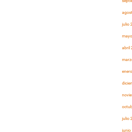
sept
agos
julio
mayo
abril
marz
ener
dicie
novi
octu
julio
junio