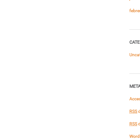
febre
CATE
Unca
MET
Acce
RSS
d
RSS
d
Word